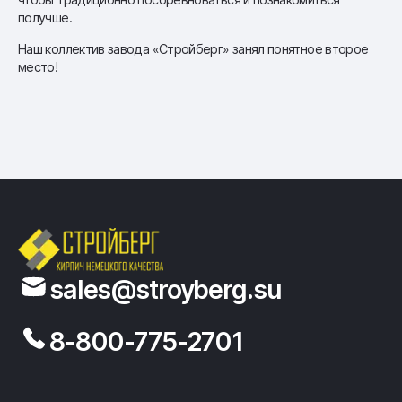
получше.
Наш коллектив завода «Стройберг» занял понятное второе
место!
sales@stroyberg.su
8-800-775-2701