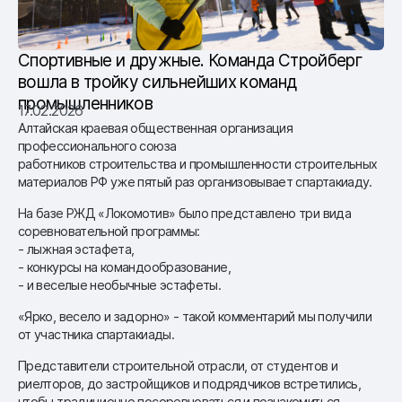
Спортивные и дружные. Команда Стройберг
вошла в тройку сильнейших команд
промышленников
17.02.2026
Алтайская краевая общественная организация
профессионального союза
работников строительства и промышленности строительных
материалов РФ уже пятый раз организовывает спартакиаду.
На базе РЖД «Локомотив» было представлено три вида
соревновательной программы:
- лыжная эстафета,
- конкурсы на командообразование,
- и веселые необычные эстафеты.
«Ярко, весело и задорно» - такой комментарий мы получили
от участника спартакиады.
Представители строительной отрасли, от студентов и
риелторов, до застройщиков и подрядчиков встретились,
чтобы традиционно посоревноваться и познакомиться