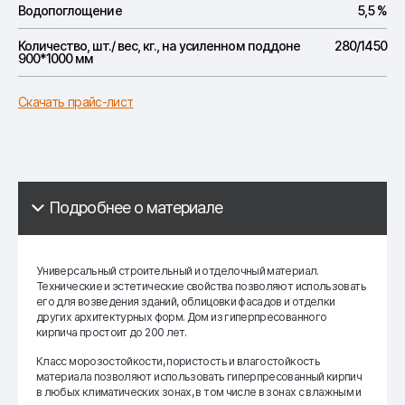
Водопоглощение
5,5 %
Количество, шт./ вес, кг., на усиленном поддоне
280/1450
900*1000 мм
Скачать прайс-лист
Подробнее о материале
Универсальный строительный и отделочный материал.
Технические и эстетические свойства позволяют использовать
его для возведения зданий, облицовки фасадов и отделки
других архитектурных форм. Дом из гиперпресованного
кирпича простоит до 200 лет.
Класс морозостойкости, пористость и влагостойкость
материала позволяют использовать гиперпресованный кирпич
в любых климатических зонах, в том числе в зонах с влажным и