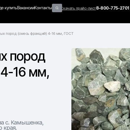
де купить
Вакансии
Контакты
8-800-775-2701
Скачать прайс-лист
ых пород (смесь фракций) 4-16 мм, ГОСТ
х пород
4-16 мм,
за с. Камышенка,
 края.