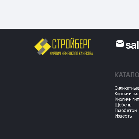
sa
КАТАЛО
Cиликатные
Кирпичи си
Кирпичи ги
Щебень
Газобетон
Известь