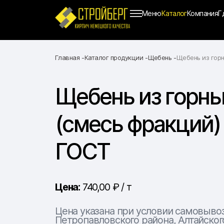
Меню
Каталог
Компания
Г
Главная
Каталог продукции
Щебень
Щебень из горн
Щебень из горны
(смесь фракций) 
ГОСТ
Цена:
740,00 ₽ / т
Цена указана при условии самовыво
Петропавловского района, Алтайского