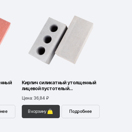
енный
Кирпич силикатный утолщенный
лицевой пустотелый
(серебристо-серый)
Цена: 36,84 ₽
нее
В корзину
Подробнее