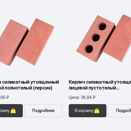
ч силикатный утолщенный
Кирпич силикатный утолщ
й полнотелый (персик)
лицевой пустотелый
(терракотовый)
,00 ₽
Цена: 36,84 ₽
рзину
Подробнее
В корзину
Подроб