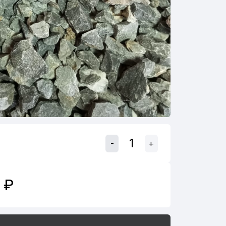
-
+
 ₽