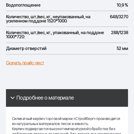
Водопоглощение
10,9 %
Количество, шт./вес, кг., неупакованный, на
648/3270
усиленном поддоне 1520*1000:
Количество, шт./вес, кг., упакованный, на поддоне
288/1238
1000*720:
Диаметр отверстий
52 мм
Скачать прайс-лист
Подробнее о материале
Силикатный кирпич торговой марки «Стройберг» производится
из натуральных материалов: песок и известь.
Кирпич подвергается высокотемпературной обработке без
добавления опасных соединений. Это делает его экологически